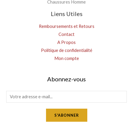
Chaussures Homme
Liens Utiles
Remboursements et Retours
Contact
A Propos
Politique de confidentialité
Mon compte
Abonnez-vous
E
m
a
S'ABONNER
i
l