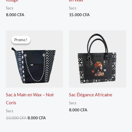
Sacs
Sacs
8.000
CFA
15.000
CFA
Le
Le
prix
prix
Promo !
Promo !
initial
actuel
était :
est :
10.000 CFA.
8.000 CFA.
Sac à Main en Wax – Noir
Sac Élégance Africaine
Coris
Sacs
8.000
CFA
Sacs
10.000
CFA
8.000
CFA