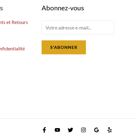
es
Abonnez-vous
s et Retours
E
m
a
S'ABONNER
nfidentialité
i
l
*