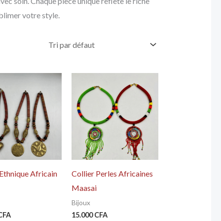
vec soin. Chaque pièce unique reflète le riche
blimer votre style.
 Ethnique Africain
Collier Perles Africaines
Maasai
Bijoux
CFA
15.000
CFA