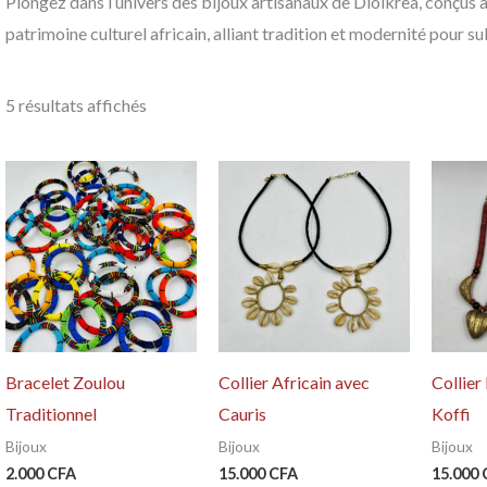
Plongez dans l’univers des bijoux artisanaux de Diolkrea, conçus a
patrimoine culturel africain, alliant tradition et modernité pour su
5 résultats affichés
Bracelet Zoulou
Collier Africain avec
Collier
Traditionnel
Cauris
Koffi
Bijoux
Bijoux
Bijoux
2.000
CFA
15.000
CFA
15.000