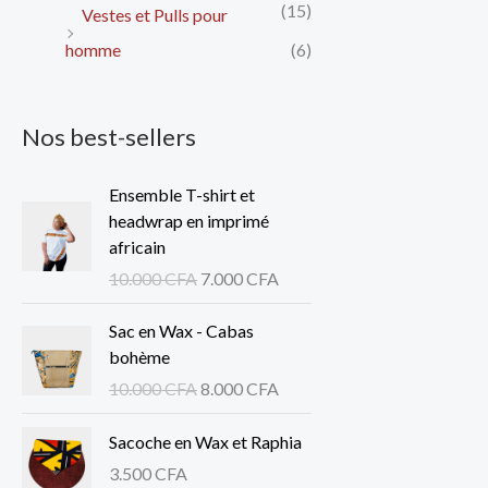
(15)
Vestes et Pulls pour
homme
(6)
Nos best-sellers
L
L
Ensemble T-shirt et
e
e
headwrap en imprimé
p
p
africain
r
r
10.000
CFA
7.000
CFA
i
i
x
x
L
L
Sac en Wax - Cabas
i
a
e
e
bohème
n
c
p
p
10.000
CFA
8.000
CFA
i
t
r
r
t
u
i
i
Sacoche en Wax et Raphia
i
e
x
x
a
l
3.500
CFA
i
a