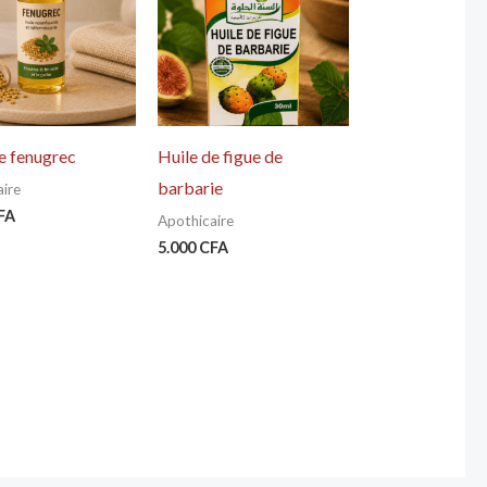
e fenugrec
Huile de figue de
barbarie
ire
FA
Apothicaire
5.000
CFA