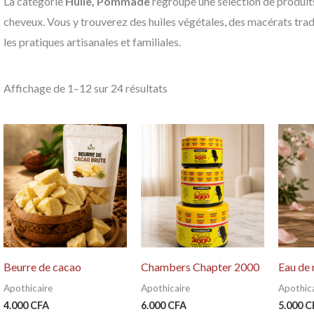
La catégorie
Huile, Pommade
regroupe une sélection de produits
cheveux. Vous y trouverez des huiles végétales, des macérats tra
les pratiques artisanales et familiales.
Affichage de 1–12 sur 24 résultats
Beurre de cacao
Chambers Chapter 2000
Eau de 
Apothicaire
Apothicaire
Apothica
4.000
CFA
6.000
CFA
5.000
C