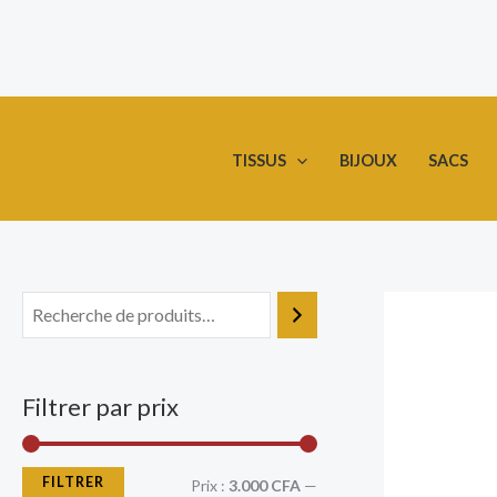
Aller
P
P
au
r
r
contenu
i
i
x
x
TISSUS
BIJOUX
SACS
m
m
i
a
n
x
Filtrer par prix
FILTRER
Prix :
3.000 CFA
—