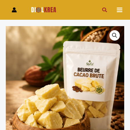
Aller
Rechercher
au
contenu
quantité
de
Beurre
de
cacao