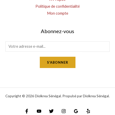
Politique de confidentialité
Mon compte
Abonnez-vous
E
m
a
S'ABONNER
i
l
*
Copyright © 2026 Diolkrea Sénégal. Propulsé par Diolkrea Sénégal.