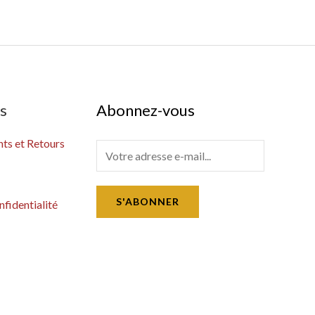
es
Abonnez-vous
s et Retours
E
m
a
S'ABONNER
nfidentialité
i
l
*