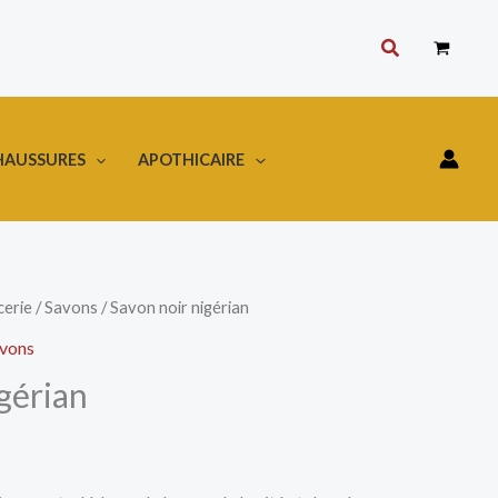
Rechercher
HAUSSURES
APOTHICAIRE
cerie
/
Savons
/ Savon noir nigérian
vons
gérian