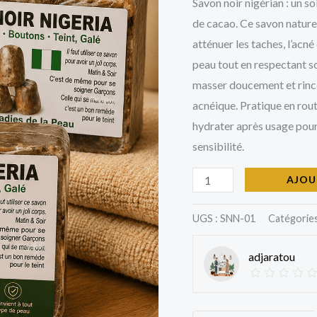
Savon noir nigérian : un s
de cacao. Ce savon naturel
atténuer les taches, l’acné
peau tout en respectant son
masser doucement et rince
acnéique. Pratique en rou
hydrater après usage pour 
sensibilité.
AJOU
UGS :
SNN-01
Catégories
adjaratou