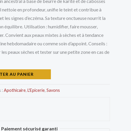
oin ancestral à base de beurre de karité et de cabosses
 nettoie en profondeur, unifie le teint et contribue à
 et les signes d’eczéma. Sa texture onctueuse nourrit la
 équilibre. Utilisation : humidifier, faire mousser,
r. Convient aux peaux mixtes à sèches et à tendance
tine hebdomadaire ou comme soin d’appoint. Conseils :
les peaux sèches et tester sur une petite zone en cas de
TER AU PANIER
 :
Apothicaire
,
L'Epicerie
,
Savons
Paiement sécurisé garanti