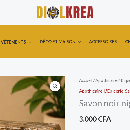
DÉCO ET MAISON
ACCESSOIRES
C
VÊTEMENTS
quantité
Accueil
/
Apothicaire
/
L'Epi
de
Apothicaire
,
L'Epicerie
,
Sa
Savon
Savon noir ni
noir
nigérian
3.000
CFA