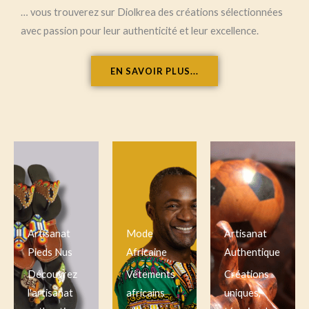
… vous trouverez sur Diolkrea des créations sélectionnées
avec passion pour leur authenticité et leur excellence.
EN SAVOIR PLUS...
Artisanat
Mode
Artisanat
Pieds Nus
Africaine
Authentique
Découvrez
Vêtements
Créations
l'artisanat
africains
uniques,