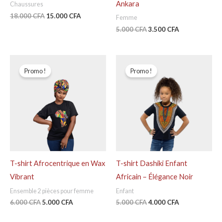
Ankara
Chaussures
18.000
CFA
15.000
CFA
Femme
5.000
CFA
3.500
CFA
Le
Le
Le
Le
prix
prix
prix
prix
Promo !
Promo !
initial
actuel
initial
actuel
était :
est :
était :
est :
6.000 CFA.
5.000 CFA.
5.000 CFA.
4.000 CFA.
T-shirt Afrocentrique en Wax
T-shirt Dashiki Enfant
Vibrant
Africain – Élégance Noir
Ensemble 2 pièces pour femme
Enfant
6.000
CFA
5.000
CFA
5.000
CFA
4.000
CFA