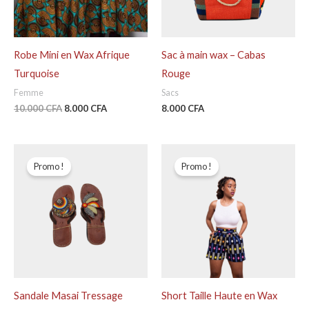
Robe Mini en Wax Afrique
Sac à main wax – Cabas
Turquoise
Rouge
Femme
Sacs
10.000
CFA
8.000
CFA
8.000
CFA
Le
Le
Le
Le
prix
prix
prix
prix
Promo !
Promo !
initial
actuel
initial
actuel
était :
est :
était :
est :
18.000 CFA.
15.000 CFA.
5.000 CFA.
3.500 CFA.
Sandale Masai Tressage
Short Taille Haute en Wax