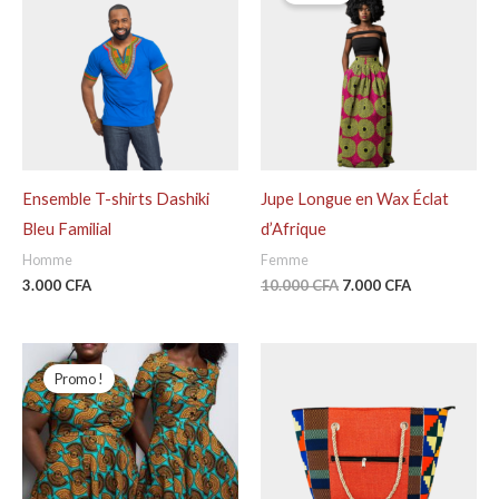
initial
actuel
était :
est :
10.000 CFA.
7.000 CFA.
Ensemble T-shirts Dashiki
Jupe Longue en Wax Éclat
Bleu Familial
d’Afrique
Homme
Femme
3.000
CFA
10.000
CFA
7.000
CFA
Le
Le
prix
prix
Promo !
initial
actuel
était :
est :
10.000 CFA.
8.000 CFA.