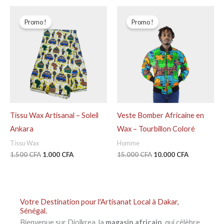
Le
Le
Le
Le
prix
prix
prix
prix
Promo !
Promo !
initial
actuel
initial
actuel
était :
est :
était :
est :
1.500 CFA.
1.000 CFA.
15.000 CFA.
10.000 CFA
Tissu Wax Artisanal – Soleil
Veste Bomber Africaine en
Ankara
Wax – Tourbillon Coloré
Tissu Wax
Homme
1.500
CFA
1.000
CFA
15.000
CFA
10.000
CFA
Votre Destination pour l'Artisanat Local à Dakar,
Sénégal.
Bienvenue sur Diolkrea, la
magasin africain
qui célèbre