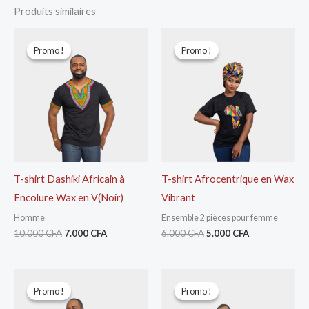
Produits similaires
Le
Le
Le
Le
prix
prix
prix
prix
Promo !
Promo !
Promo !
Promo !
initial
actuel
initial
actuel
était :
est :
était :
est :
10.000 CFA.
7.000 CFA.
6.000 CFA.
5.000 CFA.
T-shirt Dashiki Africain à
T-shirt Afrocentrique en Wax
Encolure Wax en V(Noir)
Vibrant
Homme
Ensemble 2 pièces pour femme
10.000
CFA
7.000
CFA
6.000
CFA
5.000
CFA
Le
Le
Le
Le
prix
prix
prix
prix
Promo !
Promo !
Promo !
Promo !
initial
actuel
initial
actuel
était :
est :
était :
est :