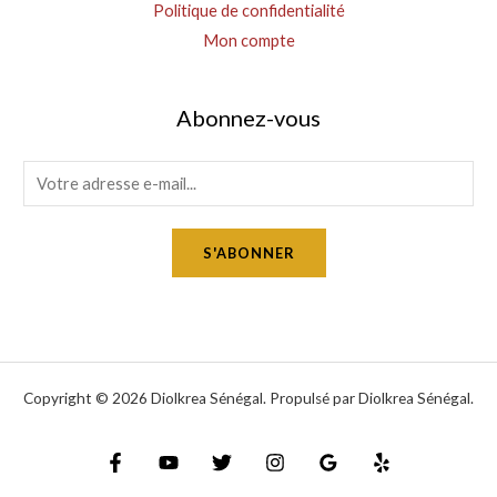
Politique de confidentialité
Mon compte
Abonnez-vous
E
m
a
S'ABONNER
i
l
*
Copyright © 2026 Diolkrea Sénégal. Propulsé par Diolkrea Sénégal.