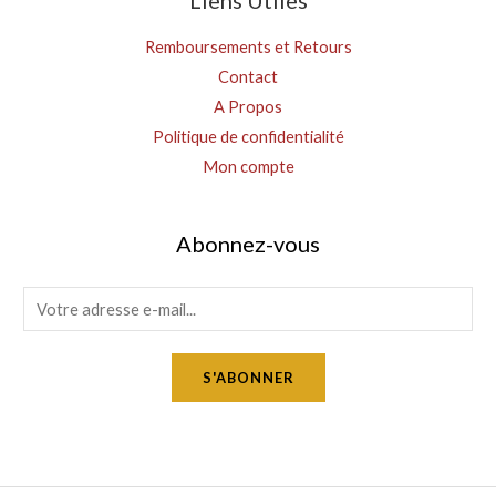
Remboursements et Retours
Contact
A Propos
Politique de confidentialité
Mon compte
Abonnez-vous
E
m
a
S'ABONNER
i
l
*