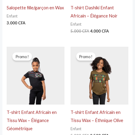
Salopette fille/garçon en Wax
T-shirt Dashiki Enfant
Africain – Élégance Noir
Enfant
3.000
CFA
Enfant
5.000
CFA
4.000
CFA
Le
Le
Le
Le
prix
prix
prix
prix
Promo !
Promo !
initial
actuel
initial
actuel
était :
est :
était :
est :
5.000 CFA.
3.500 CFA.
5.000 CFA.
3.500 CFA.
T-shirt Enfant Africain en
T-shirt Enfant Africain en
Tissu Wax – Élégance
Tissu Wax – Éthnique Olive
Géométrique
Enfant