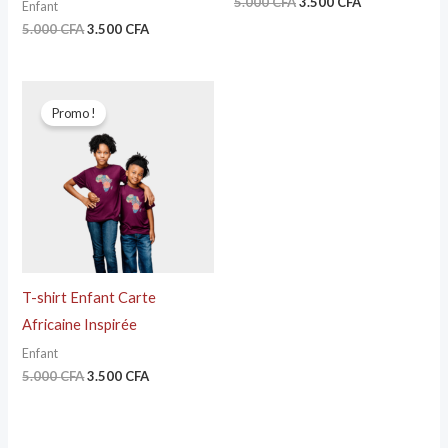
5.000
CFA
3.500
CFA
Enfant
5.000
CFA
3.500
CFA
Le
Le
prix
prix
Promo !
initial
actuel
était :
est :
5.000 CFA.
3.500 CFA.
T-shirt Enfant Carte
Africaine Inspirée
Enfant
5.000
CFA
3.500
CFA