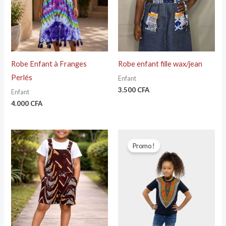
Robe Enfant à Franges
Robe enfant fille wax/jean
Perlés
Enfant
3.500
CFA
Enfant
4.000
CFA
Le
Le
prix
prix
Promo !
initial
actuel
était :
est :
5.000 CFA.
4.000 CFA.