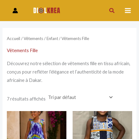
Aller
P
P
Rechercher
au
r
r
contenu
i
i
x
x
Accueil
/
Vêtements
/
Enfant
/ Vêtements Fille
Vêtements Fille
i
a
n
x
Découvrez notre sélection de vêtements fille en tissu africain,
conçus pour refléter l’élégance et l’authenticité de la mode
africaine à Dakar.
7 résultats affichés