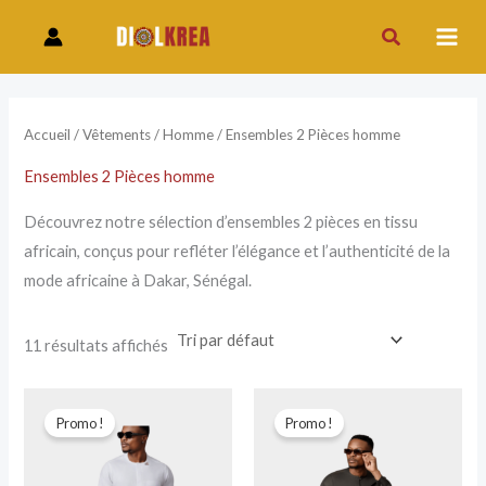
Aller
P
P
Rechercher
au
r
r
contenu
i
i
x
x
Accueil
/
Vêtements
/
Homme
/ Ensembles 2 Pièces homme
Ensembles 2 Pièces homme
i
a
n
x
Découvrez notre sélection d’ensembles 2 pièces en tissu
africain, conçus pour refléter l’élégance et l’authenticité de la
mode africaine à Dakar, Sénégal.
11 résultats affichés
Le
Le
Le
Le
prix
prix
prix
prix
Promo !
Promo !
initial
actuel
initial
actuel
était :
est :
était :
est :
30.000 CFA.
25.000 CFA.
30.000 CFA.
25.000 CFA