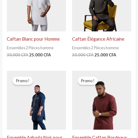
Caftan Blanc pour Homme
Caftan Élégance Africaine
Ensembles 2 Pièces homme
Ensembles 2 Pièces homme
30.000
CFA
25.000
CFA
30.000
CFA
25.000
CFA
Le
Le
Le
Le
prix
prix
prix
prix
Promo !
Promo !
initial
actuel
initial
actuel
était :
est :
était :
est :
30.000 CFA.
25.000 CFA.
30.000 CFA.
25.000 CFA
Ensemble Agbada Noir pour
Ensemble Caftan Bordeaux