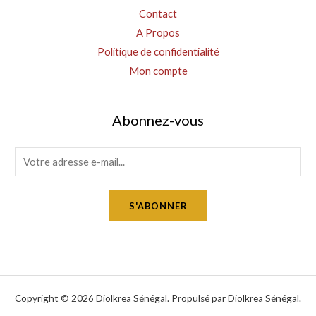
Contact
A Propos
Politique de confidentialité
Mon compte
Abonnez-vous
E
m
a
S'ABONNER
i
l
*
Copyright © 2026 Diolkrea Sénégal. Propulsé par Diolkrea Sénégal.