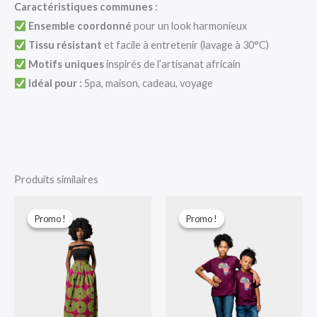
Caractéristiques communes :
Ensemble coordonné
pour un look harmonieux
Tissu résistant
et facile à entretenir (lavage à 30°C)
Motifs uniques
inspirés de l’artisanat africain
Idéal pour :
Spa, maison, cadeau, voyage
Produits similaires
Le
Le
Le
Le
prix
prix
prix
prix
Promo !
Promo !
Promo !
Promo !
initial
actuel
initial
actuel
était :
est :
était :
est :
10.000 CFA.
7.000 CFA.
5.000 CFA.
3.500 CFA.