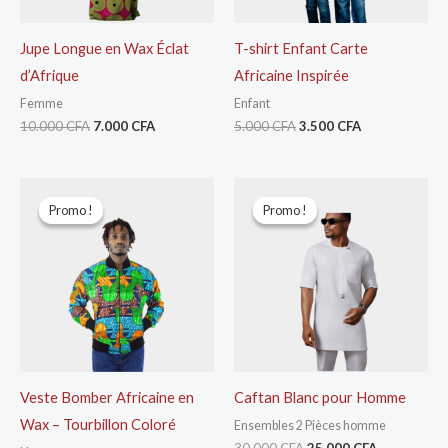
Jupe Longue en Wax Éclat
T-shirt Enfant Carte
d’Afrique
Africaine Inspirée
Femme
Enfant
10.000
CFA
7.000
CFA
5.000
CFA
3.500
CFA
Le
Le
Le
Le
prix
prix
prix
prix
Promo !
Promo !
Promo !
Promo !
initial
actuel
initial
actuel
était :
est :
était :
est :
15.000 CFA.
10.000 CFA.
30.000 CFA.
25.000 CFA
Veste Bomber Africaine en
Caftan Blanc pour Homme
Wax – Tourbillon Coloré
Ensembles 2 Pièces homme