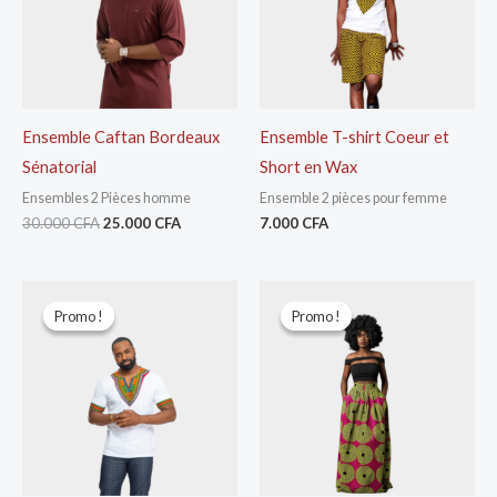
Ensemble Caftan Bordeaux
Ensemble T-shirt Coeur et
Sénatorial
Short en Wax
Ensembles 2 Pièces homme
Ensemble 2 pièces pour femme
30.000
CFA
25.000
CFA
7.000
CFA
Le
Le
Le
Le
prix
prix
prix
prix
Promo !
Promo !
Promo !
Promo !
initial
actuel
initial
actuel
était :
est :
était :
est :
12.000 CFA.
10.000 CFA.
10.000 CFA.
7.000 CFA.