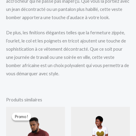
accrocheur qui ne passe pas inaperçu. Que vous la portiez avec
un jean décontracté ou un pantalon plus habillé, cette veste
bomber apportera une touche d’audace à votre look.
De plus, les finitions élégantes telles que la fermeture zippée,
l’ourlet, le col et les poignets en tricot ajoutent une touche de
sophistication à ce vêtement décontracté. Que ce soit pour
une journée de travail ou une soirée en ville, cette veste
bomber africaine est un choix polyvalent qui vous permettra de
vous démarquer avec style.
Produits similaires
Le
Le
prix
prix
Promo !
Promo !
initial
actuel
était :
est :
30.000 CFA.
25.000 CFA.