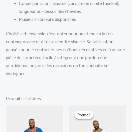
Coupe pantalon : ajustée (carotte ou droite fuselée),
longueur au-dessus des chevilles
Plusieurs couleurs disponibles
Choisir cet ensemble, c’est opter pour une tenue à la fois
contemporaine et à forte identité visuelle. Sa fabrication
pensée pour le confort et ses finitions décoratives en font une
pièce de caractère, facile à intégrer à une garde-robe
quotidienne ou pour des occasions où l’on souhaite se
distinguer.
Produits similaires
Le
Le
prix
prix
Promo !
Promo !
initial
actuel
était :
est :
12.000 CFA.
10.000 CFA