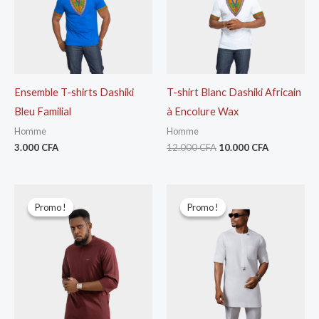
Ensemble T-shirts Dashiki
T-shirt Blanc Dashiki Africain
Bleu Familial
à Encolure Wax
Homme
Homme
3.000
CFA
12.000
CFA
10.000
CFA
Le
Le
Le
Le
prix
prix
prix
prix
Promo !
Promo !
Promo !
Promo !
initial
actuel
initial
actuel
était :
est :
était :
est :
30.000 CFA.
25.000 CFA.
30.000 CFA.
25.000 CFA