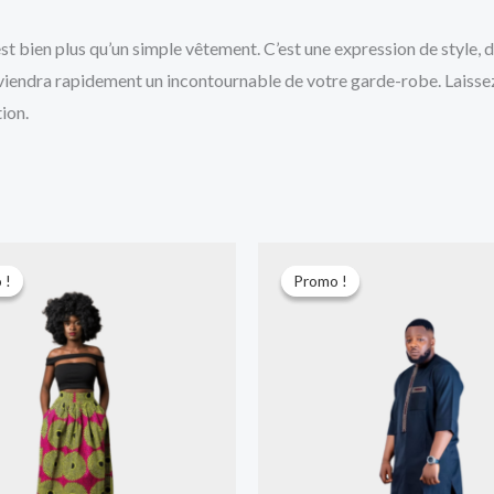
t bien plus qu’un simple vêtement. C’est une expression de style, d
deviendra rapidement un incontournable de votre garde-robe. Laisse
ion.
Le
Le
Le
Le
prix
prix
prix
prix
 !
 !
Promo !
Promo !
initial
actuel
initial
actuel
était :
est :
était :
est :
10.000 CFA.
7.000 CFA.
30.000 CFA.
25.000 CF