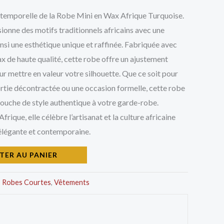
00 CFA.
8.000 CFA.
ntemporelle de la Robe Mini en Wax Afrique Turquoise.
ionne des motifs traditionnels africains avec une
nsi une esthétique unique et raffinée. Fabriquée avec
wax de haute qualité, cette robe offre un ajustement
ur mettre en valeur votre silhouette. Que ce soit pour
ortie décontractée ou une occasion formelle, cette robe
touche de style authentique à votre garde-robe.
ique, elle célèbre l’artisanat et la culture africaine
 élégante et contemporaine.
TER AU PANIER
,
Robes Courtes
,
Vêtements