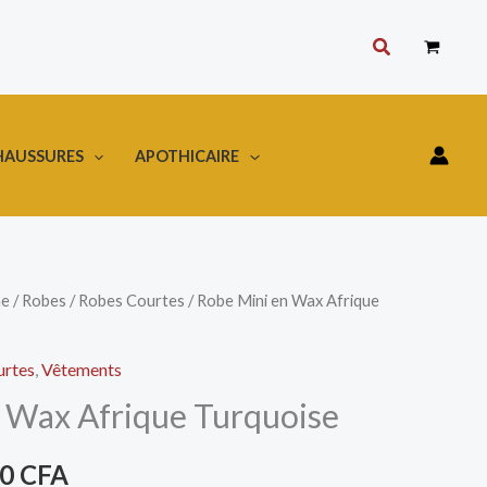
Rechercher
HAUSSURES
APOTHICAIRE
e
/
Robes
/
Robes Courtes
/ Robe Mini en Wax Afrique
Le
prix
urtes
,
Vêtements
al
actuel
 Wax Afrique Turquoise
 :
est :
00
CFA