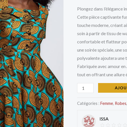
Afrique
10.0
Plongez dans l’élégance i
Turquoise
Cette pièce captivante fus
touche moderne, créant ai
soin à partir de tissu de 
confortable et flatteur po
une soirée spéciale, une s
polyvalente ajoutera une 
Fabriquée avec amour en Afr
tout en offrant une allure
AJOU
Catégories :
Femme
,
Robes
ISSA