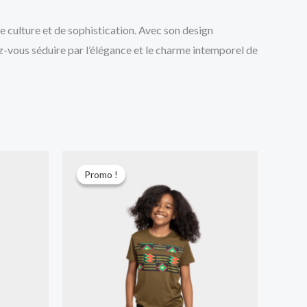
e culture et de sophistication. Avec son design
z-vous séduire par l’élégance et le charme intemporel de
Le
Le
prix
prix
Promo !
Promo !
initial
actuel
était :
est :
A.
5.000 CFA.
3.500 CFA.