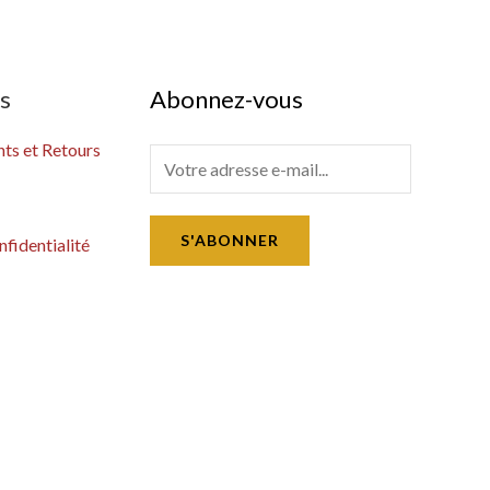
es
Abonnez-vous
s et Retours
E
m
a
S'ABONNER
nfidentialité
i
l
*