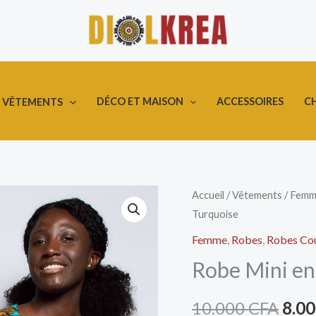
DÉCO ET MAISON
ACCESSOIRES
C
VÊTEMENTS
quantité
Accueil
/
Vêtements
/
Femm
Le
Turquoise
de
prix
Robe
Femme
,
Robes
,
Robes Co
Mini
initi
Robe Mini en
en
était
Wax
10.000
CFA
8.0