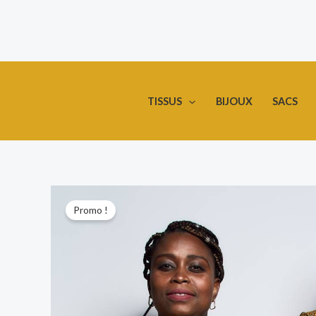
Aller
au
contenu
TISSUS
BIJOUX
SACS
Promo !