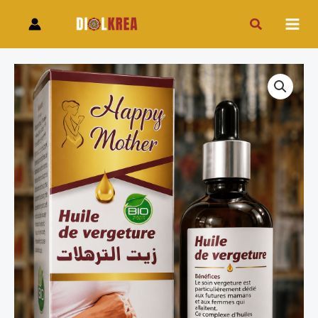
Aller
Rechercher
au
contenu
quantité
de
Huile
de
vergeture