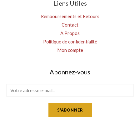
Liens Utiles
Remboursements et Retours
Contact
A Propos
Politique de confidentialité
Mon compte
Abonnez-vous
E
m
a
S'ABONNER
i
l
*