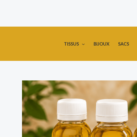
Aller
au
contenu
TISSUS
BIJOUX
SACS