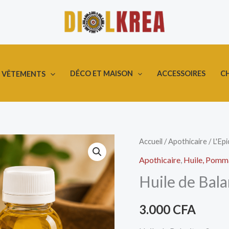
DÉCO ET MAISON
ACCESSOIRES
C
VÊTEMENTS
quantité
Accueil
/
Apothicaire
/
L'Epi
de
Apothicaire
,
Huile, Pomm
Huile
Huile de Bala
de
Balanite
3.000
CFA
«