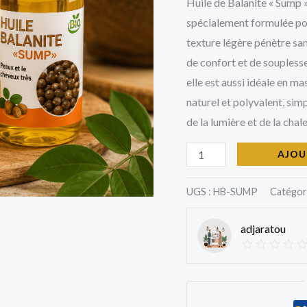
Sump
Huile de Balanite « Sump »
»
spécialement formulée pou
texture légère pénètre san
de confort et de souplesse.
elle est aussi idéale en m
naturel et polyvalent, simp
de la lumière et de la chale
AJOU
UGS :
HB-SUMP
Catégor
adjaratou