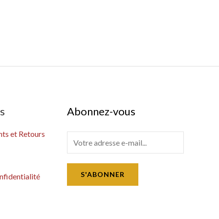
es
Abonnez-vous
s et Retours
E
m
a
S'ABONNER
nfidentialité
i
l
*