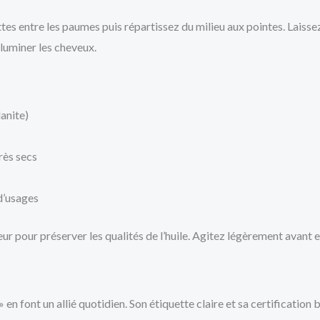
s entre les paumes puis répartissez du milieu aux pointes. Laissez a
illuminer les cheveux.
lanite)
rès secs
 d’usages
leur pour préserver les qualités de l’huile. Agitez légèrement avant 
 » en font un allié quotidien. Son étiquette claire et sa certification