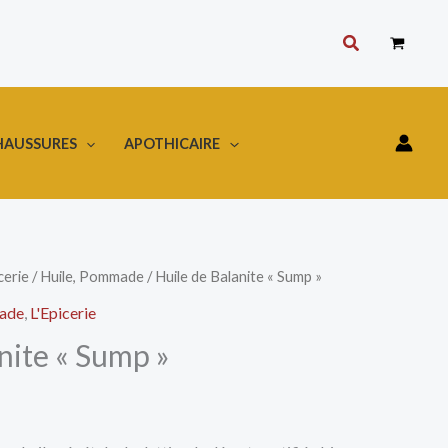
Rechercher
HAUSSURES
APOTHICAIRE
cerie
/
Huile, Pommade
/ Huile de Balanite « Sump »
ade
,
L'Epicerie
nite « Sump »