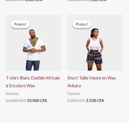
Le
Le
Le
Le
prix
prix
prix
prix
Promo !
Promo !
Promo !
Promo !
initial
actuel
initial
actuel
était :
est :
était :
est :
12.000 CFA.
10.000 CFA.
5.000 CFA.
3.500 CFA.
T-shirt Blanc Dashiki Africain
Short Taille Haute en Wax
à Encolure Wax
Ankara
Homme
Femme
12.000
CFA
10.000
CFA
5.000
CFA
3.500
CFA