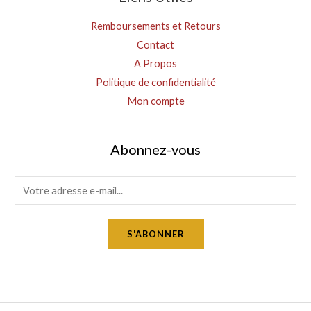
Remboursements et Retours
Contact
A Propos
Politique de confidentialité
Mon compte
Abonnez-vous
E
m
a
S'ABONNER
i
l
*