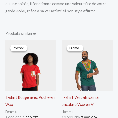
ou une soirée, il fonctionne comme une valeur sûre de votre
garde-robe, grâce à sa versatilité et son style affirmé.
Produits similaires
Le
Le
Le
Le
prix
prix
prix
prix
Promo !
Promo !
Promo !
Promo !
initial
actuel
initial
actuel
était :
est :
était :
est :
6.000 CFA.
4.000 CFA.
10.000 CFA.
7.000 CFA.
T-shirt Rouge avec Poche en
T-shirt Vert africain à
Wax
encolure Wax en V
Femme
Homme
6.000
CFA
4.000
CFA
10.000
CFA
7.000
CFA