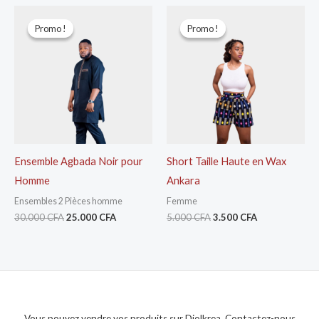
Le
Le
Le
Le
prix
prix
prix
prix
Promo !
Promo !
Promo !
Promo !
initial
actuel
initial
actuel
était :
est :
était :
est :
30.000 CFA.
25.000 CFA.
5.000 CFA.
3.500 CFA.
Ensemble Agbada Noir pour
Short Taille Haute en Wax
Homme
Ankara
Ensembles 2 Pièces homme
Femme
30.000
CFA
25.000
CFA
5.000
CFA
3.500
CFA
Vous pouvez vendre vos produits sur Diolkrea. Contactez-nous