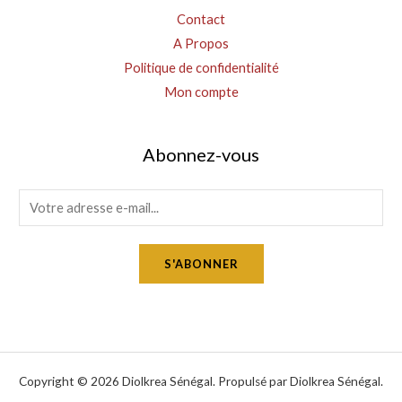
Contact
A Propos
Politique de confidentialité
Mon compte
Abonnez-vous
E
m
a
S'ABONNER
i
l
*
Copyright © 2026 Diolkrea Sénégal. Propulsé par Diolkrea Sénégal.