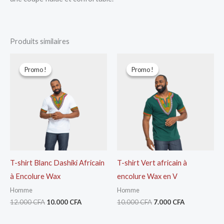
Produits similaires
Le
Le
Le
Le
prix
prix
prix
prix
Promo !
Promo !
Promo !
Promo !
initial
actuel
initial
actuel
était :
est :
était :
est :
12.000 CFA.
10.000 CFA.
10.000 CFA.
7.000 CFA.
T-shirt Blanc Dashiki Africain
T-shirt Vert africain à
à Encolure Wax
encolure Wax en V
Homme
Homme
12.000
CFA
10.000
CFA
10.000
CFA
7.000
CFA