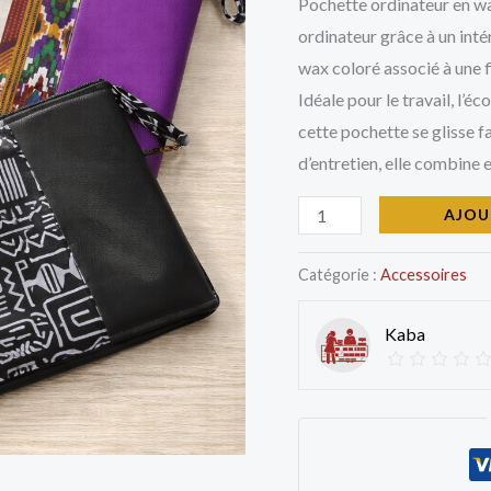
&
Pochette ordinateur en wax
Similicuir
ordinateur grâce à un int
wax coloré associé à une f
Idéale pour le travail, l’é
cette pochette se glisse f
d’entretien, elle combine 
AJOU
Catégorie :
Accessoires
Kaba