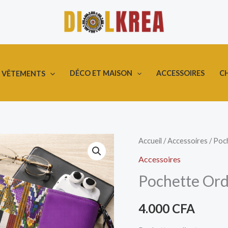
DÉCO ET MAISON
ACCESSOIRES
C
VÊTEMENTS
quantité
Accueil
/
Accessoires
/ Poch
de
Accessoires
Pochette
Pochette Ord
Ordinateur
en
4.000
CFA
Wax