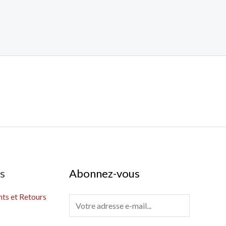
es
Abonnez-vous
s et Retours
E
m