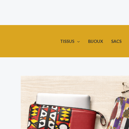
Aller
au
contenu
TISSUS
BIJOUX
SACS