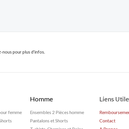
-nous pour plus d'infos.
Homme
Liens Util
 pour femme
Ensembles 2 Pièces homme
Remboursement
 Shorts
Pantalons et Shorts
Contact
T-shirts, Chemises et Polos
A Propos