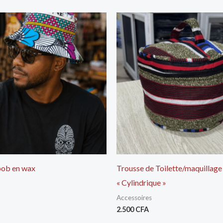
ob en wax
Trousse de Toilette/maquillage
« Cylindrique »
Accessoires
2.500
CFA