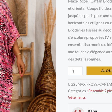
Brodé
Maxi-Robe | Caftan Brodé 
et oriental. Coupe fluide
jusqu’aux pieds pour une 
horizontales et lignes en 
Broderies tissées au décol
d’encolure proposées (V, r
ensemble harmonieux. Idéa
une touche d’élégance au q
des détails soignés.
AJOU
UGS :
MAXI-ROBE-CAFTA
Catégories :
Ensemble 2 pi
Vêtements
Kaba