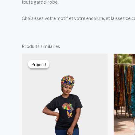
toute garde-robe.
Choisissez votre motif et votre encolure, et laissez ce c
Produits similaires
Le
Le
prix
prix
Promo !
Promo !
initial
actuel
était :
est :
6.000 CFA.
5.000 CFA.