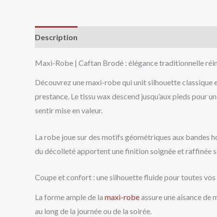
Description
Avis (0)
Vendor Info
More Produ
Maxi-Robe | Caftan Brodé : élégance traditionnelle réi
Découvrez une maxi-robe qui unit silhouette classique 
prestance. Le tissu wax descend jusqu’aux pieds pour u
sentir mise en valeur.
La robe joue sur des motifs géométriques aux bandes hor
du décolleté apportent une finition soignée et raffinée s
Coupe et confort : une silhouette fluide pour toutes vo
La forme ample de la
maxi-robe
assure une aisance de m
au long de la journée ou de la soirée.