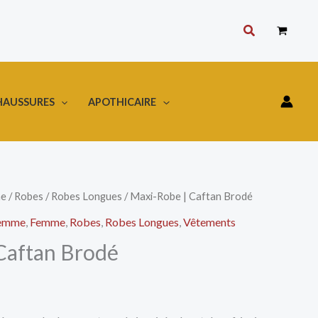
Rechercher
HAUSSURES
APOTHICAIRE
e
/
Robes
/
Robes Longues
/ Maxi-Robe | Caftan Brodé
femme
,
Femme
,
Robes
,
Robes Longues
,
Vêtements
Caftan Brodé