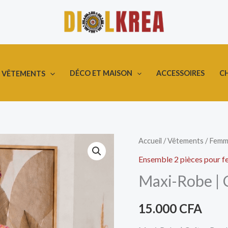
DÉCO ET MAISON
ACCESSOIRES
C
VÊTEMENTS
quantité
Accueil
/
Vêtements
/
Femm
de
Ensemble 2 pièces pour 
Maxi-
Maxi-Robe | 
Robe
|
15.000
CFA
Caftan