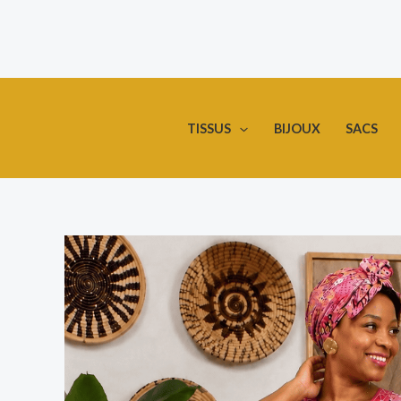
Aller
au
contenu
TISSUS
BIJOUX
SACS