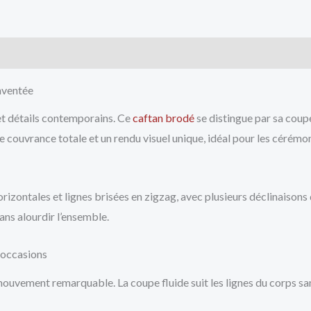
cts
nventée
et détails contemporains. Ce
caftan brodé
se distingue par sa coupe
ne couvrance totale et un rendu visuel unique, idéal pour les cér
izontales et lignes brisées en zigzag, avec plusieurs déclinaisons
ans alourdir l’ensemble.
s occasions
ouvement remarquable. La coupe fluide suit les lignes du corps sans