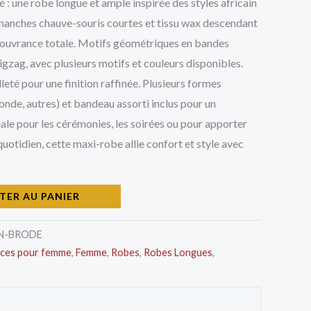
: une robe longue et ample inspirée des styles africain
, manches chauve-souris courtes et tissu wax descendant
couvrance totale. Motifs géométriques en bandes
zigzag, avec plusieurs motifs et couleurs disponibles.
leté pour une finition raffinée. Plusieurs formes
onde, autres) et bandeau assorti inclus pour un
le pour les cérémonies, les soirées ou pour apporter
uotidien, cette maxi-robe allie confort et style avec
TER AU PANIER
N-BRODE
èces pour femme
,
Femme
,
Robes
,
Robes Longues
,