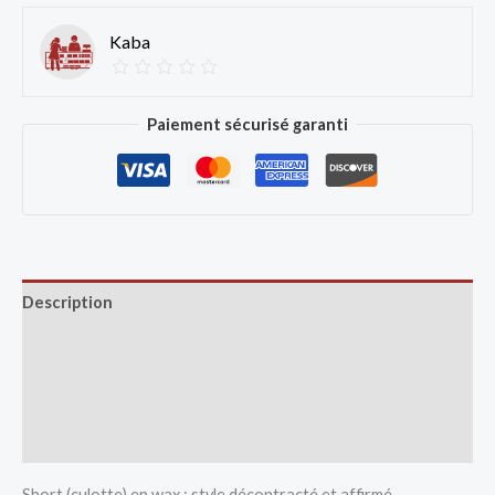
Kaba
Paiement sécurisé garanti
Description
Avis (0)
Vendor Info
More Products
Short (culotte) en wax : style décontracté et affirmé