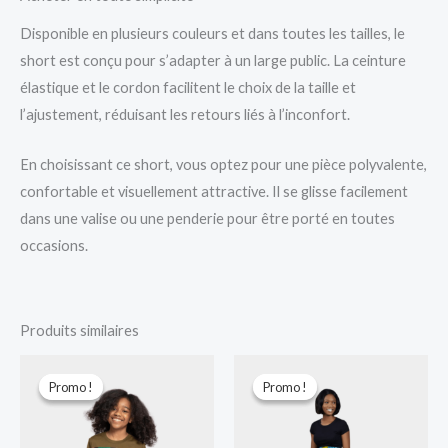
Disponible en plusieurs couleurs et dans toutes les tailles, le
short est conçu pour s’adapter à un large public. La ceinture
élastique et le cordon facilitent le choix de la taille et
l’ajustement, réduisant les retours liés à l’inconfort.
En choisissant ce short, vous optez pour une pièce polyvalente,
confortable et visuellement attractive. Il se glisse facilement
dans une valise ou une penderie pour être porté en toutes
occasions.
Produits similaires
Le
Le
Le
Le
prix
prix
prix
prix
Promo !
Promo !
Promo !
Promo !
initial
actuel
initial
actuel
était :
est :
était :
est :
5.000 CFA.
3.500 CFA.
7.000 CFA.
5.000 CFA.