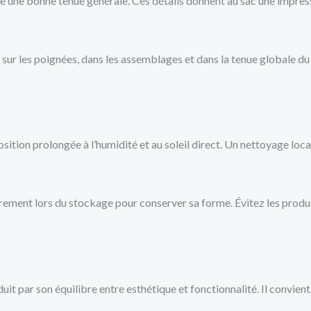
ure une bonne tenue générale. Ces détails donnent au sac une impres
 sur les poignées, dans les assemblages et dans la tenue globale du
osition prolongée à l’humidité et au soleil direct. Un nettoyage loca
gèrement lors du stockage pour conserver sa forme. Évitez les produ
t par son équilibre entre esthétique et fonctionnalité. Il convient 