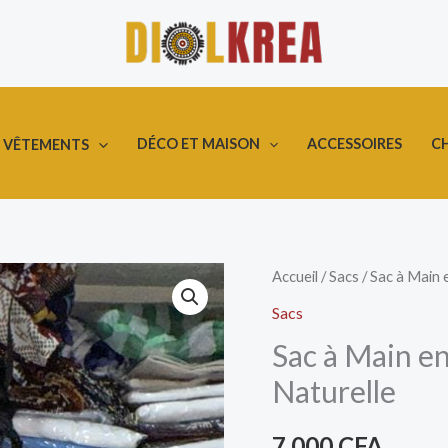
DÉCO ET MAISON
ACCESSOIRES
C
VÊTEMENTS
quantité
Accueil
/
Sacs
/ Sac à Main 
de
Sacs
Sac
Sac à Main e
à
Naturelle
Main
en
7.000
CFA