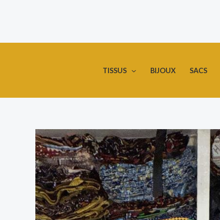
Aller
au
contenu
TISSUS
BIJOUX
SACS