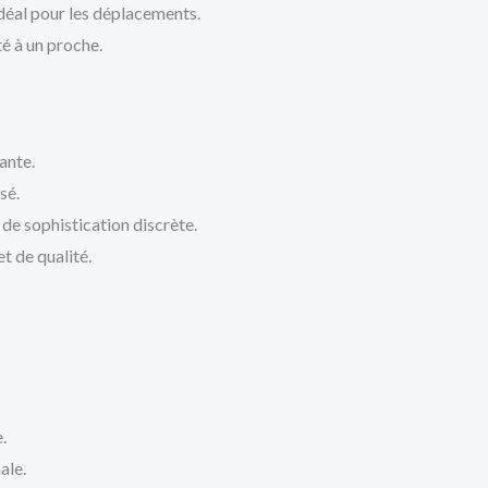
déal pour les déplacements.
té à un proche.
ante.
sé.
de sophistication discrète.
t de qualité.
.
ale.