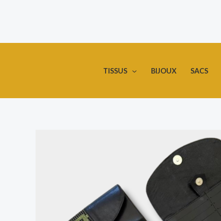
Aller
au
contenu
TISSUS
BIJOUX
SACS