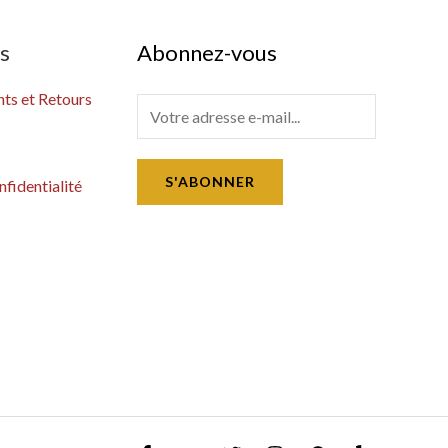
es
Abonnez-vous
s et Retours
E
m
a
S'ABONNER
nfidentialité
i
l
*