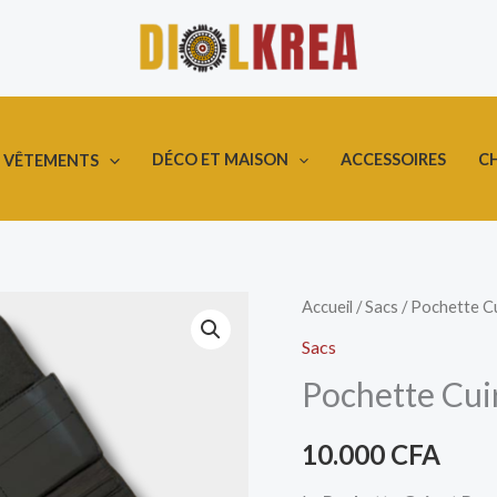
DÉCO ET MAISON
ACCESSOIRES
C
VÊTEMENTS
quantité
Accueil
/
Sacs
/ Pochette Cu
de
Sacs
Pochette
Pochette Cuir
Cuir
et
10.000
CFA
pagne