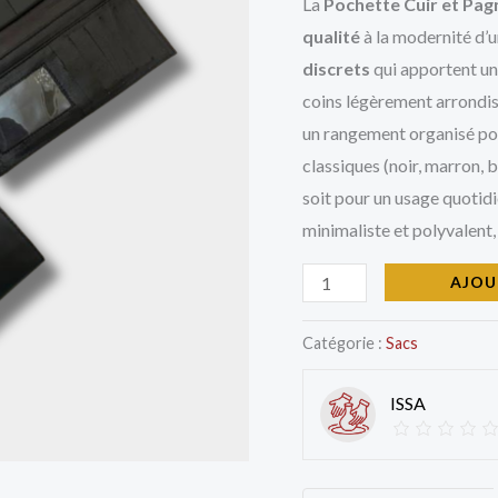
tissée
La
Pochette Cuir et Pag
qualité
à la modernité d’u
discrets
qui apportent un
coins légèrement arrondis
un rangement organisé pour
classiques (noir, marron, b
soit pour un usage quotid
minimaliste et polyvalent,
AJOU
Catégorie :
Sacs
ISSA