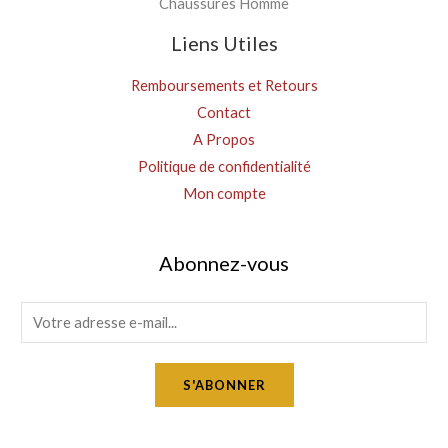
Chaussures Homme
Liens Utiles
Remboursements et Retours
Contact
A Propos
Politique de confidentialité
Mon compte
Abonnez-vous
E
m
a
S'ABONNER
i
l