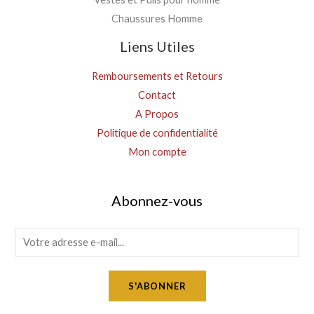
Chaussures Homme
Liens Utiles
Remboursements et Retours
Contact
A Propos
Politique de confidentialité
Mon compte
Abonnez-vous
E
m
a
S'ABONNER
i
l