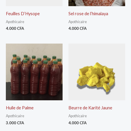
Feuilles D’Hysope
Sel rose de l’himalaya
Apothicaire
Apothicaire
4.000
CFA
4.000
CFA
Huile de Palme
Beurre de Karité Jaune
Apothicaire
Apothicaire
3.000
CFA
4.000
CFA