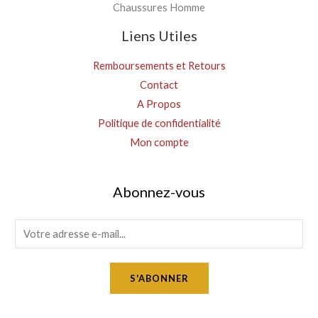
Chaussures Homme
Liens Utiles
Remboursements et Retours
Contact
A Propos
Politique de confidentialité
Mon compte
Abonnez-vous
E
m
a
S'ABONNER
i
l