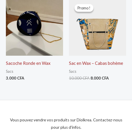
Le
Le
prix
prix
Promo !
Promo !
initial
actuel
était :
est :
10.000 CFA.
8.000 CFA.
Sacoche Ronde en Wax
Sac en Wax – Cabas bohème
Sacs
Sacs
3.000
CFA
10.000
CFA
8.000
CFA
Vous pouvez vendre vos produits sur Diolkrea. Contactez-nous
pour plus d'infos.