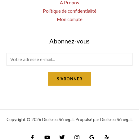
A Propos
Politique de confidentialité
Mon compte
Abonnez-vous
E
m
a
S'ABONNER
i
l
*
Copyright © 2026 Diolkrea Sénégal. Propulsé par Diolkrea Sénégal.