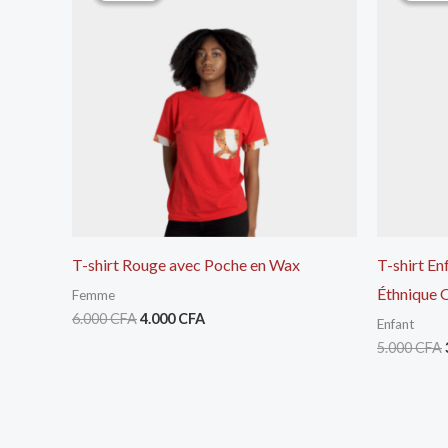
était :
est :
6.000 CFA.
4.000 CFA.
T-shirt Rouge avec Poche en Wax
T-shirt En
Éthnique 
Femme
6.000
CFA
4.000
CFA
Enfant
5.000
CFA