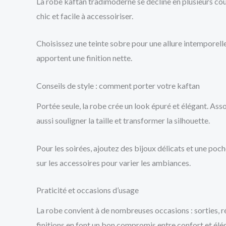
La robe kaftan tradimoderne se décline en plusieurs cou
chic et facile à accessoiriser.
Choisissez une teinte sobre pour une allure intemporell
apportent une finition nette.
Conseils de style : comment porter votre kaftan
Portée seule, la robe crée un look épuré et élégant. Ass
aussi souligner la taille et transformer la silhouette.
Pour les soirées, ajoutez des bijoux délicats et une po
sur les accessoires pour varier les ambiances.
Praticité et occasions d’usage
La robe convient à de nombreuses occasions : sorties, r
finitions en font un bon compromis entre confort et élé