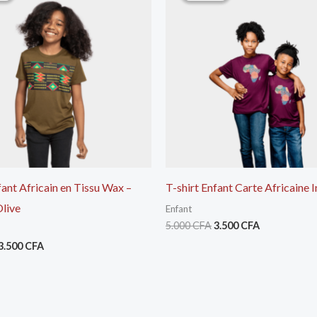
était :
est :
était :
est :
5.000 CFA.
3.500 CFA.
5.000 CFA.
3.500 CFA.
fant Africain en Tissu Wax –
T-shirt Enfant Carte Africaine 
Olive
Enfant
5.000
CFA
3.500
CFA
3.500
CFA