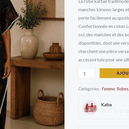
La robe kaftan tradimoder
manches kimono larges et c
porte facilement au quotid
Confectionnée en coton Le
col, des manches et des bo
disponibles, dont une versi
cherchent une pièce versat
accessoirisée pour une sil
AJOU
Catégories :
Femme
,
Robes
Kaba