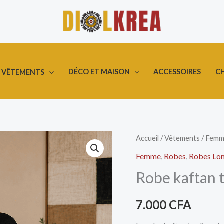
DÉCO ET MAISON
ACCESSOIRES
C
VÊTEMENTS
quantité
Accueil
/
Vêtements
/
Femm
de
Femme
,
Robes
,
Robes Lo
Robe
Robe kaftan 
kaftan
tradimoderne
7.000
CFA