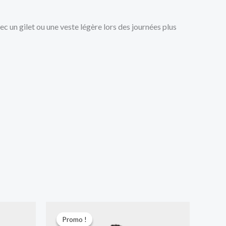
ec un gilet ou une veste légère lors des journées plus
Le
Le
prix
prix
Promo !
Promo !
initial
actuel