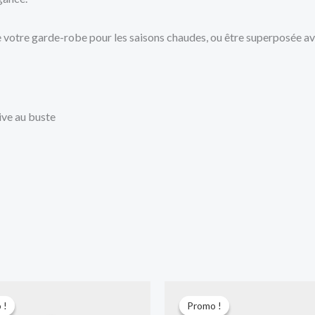
de votre garde-robe pour les saisons chaudes, ou être superposée av
ive au buste
Le
Le
Le
Le
prix
prix
prix
prix
 !
 !
Promo !
Promo !
initial
actuel
initial
actuel