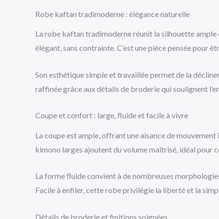
Robe kaftan tradimoderne : élégance naturelle
La robe kaftan tradimoderne réunit la silhouette ample
élégant, sans contrainte. C’est une pièce pensée pour ê
Son esthétique simple et travaillée permet de la décline
raffinée grâce aux détails de broderie qui soulignent l’e
Coupe et confort : large, fluide et facile à vivre
La coupe est ample, offrant une aisance de mouvement i
kimono larges ajoutent du volume maîtrisé, idéal pour ce
La forme fluide convient à de nombreuses morphologies : 
Facile à enfiler, cette robe privilégie la liberté et la simp
Détails de broderie et finitions soignées