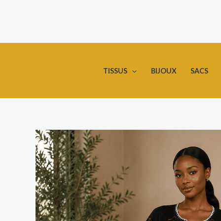
Aller
au
contenu
TISSUS
BIJOUX
SACS