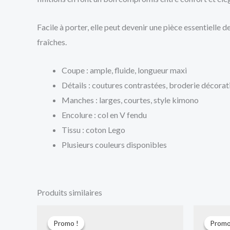
Facile à porter, elle peut devenir une pièce essentielle 
fraîches.
Coupe : ample, fluide, longueur maxi
Détails : coutures contrastées, broderie décorat
Manches : larges, courtes, style kimono
Encolure : col en V fendu
Tissu : coton Lego
Plusieurs couleurs disponibles
Produits similaires
Le
Le
prix
prix
Promo !
Promo !
Promo
Promo
initial
actuel