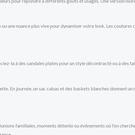
leurs pour répondre à différents goûts et usages. Une version noire
e ou une nuance plus vive pour dynamiser votre look. Les coutures c
ociez-la à des sandales plates pour un style décontracté ou à des ta
chette. En journée, un sac cabas et des baskets blanches donnent un
éunions familiales, moments détente ou événements où l’on cherche
gance.