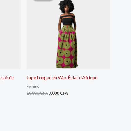
était :
est :
10.000 CFA.
7.000 CFA.
Inspirée
Jupe Longue en Wax Éclat d’Afrique
Femme
10.000
CFA
7.000
CFA