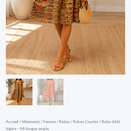
Accueil
/
Vêtements
/
Femme
/
Robes
/
Robes Courtes
/ Robe d’été
légère – Mi-longue ample