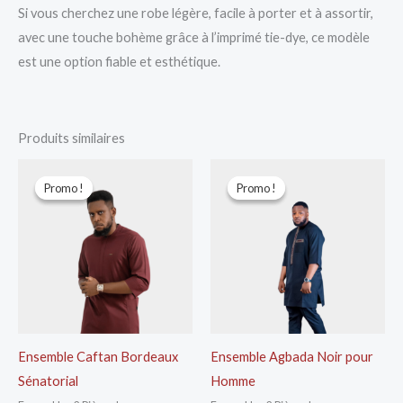
Si vous cherchez une robe légère, facile à porter et à assortir,
avec une touche bohème grâce à l’imprimé tie-dye, ce modèle
est une option fiable et esthétique.
Produits similaires
Le
Le
Le
Le
prix
prix
prix
prix
Promo !
Promo !
Promo !
Promo !
initial
actuel
initial
actuel
était :
est :
était :
est :
30.000 CFA.
25.000 CFA.
30.000 CFA.
25.000 CFA
Ensemble Caftan Bordeaux
Ensemble Agbada Noir pour
Sénatorial
Homme