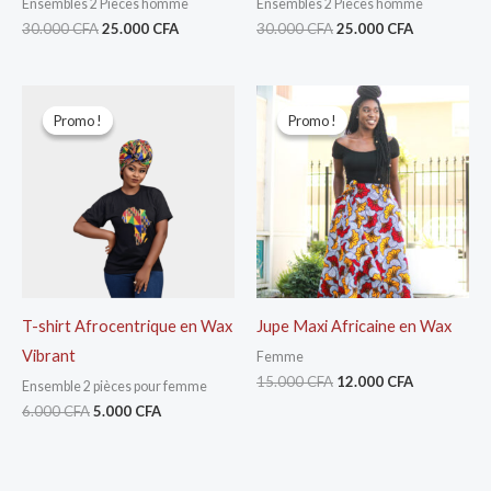
Ensembles 2 Pièces homme
Ensembles 2 Pièces homme
30.000
CFA
25.000
CFA
30.000
CFA
25.000
CFA
Le
Le
Le
Le
prix
prix
prix
prix
Promo !
Promo !
Promo !
Promo !
initial
actuel
initial
actuel
était :
est :
était :
est :
6.000 CFA.
5.000 CFA.
15.000 CFA.
12.000 CFA
T-shirt Afrocentrique en Wax
Jupe Maxi Africaine en Wax
Vibrant
Femme
15.000
CFA
12.000
CFA
Ensemble 2 pièces pour femme
6.000
CFA
5.000
CFA