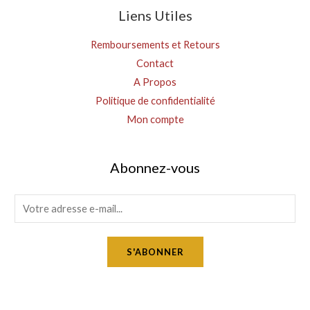
Liens Utiles
Remboursements et Retours
Contact
A Propos
Politique de confidentialité
Mon compte
Abonnez-vous
E
m
a
S'ABONNER
i
l
*