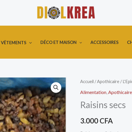
DÉCO ET MAISON
ACCESSOIRES
C
VÊTEMENTS
quantité
Accueil
/
Apothicaire
/
L'Epi
de
Alimentation
,
Apothicaire
Raisins
Raisins secs
secs
3.000
CFA