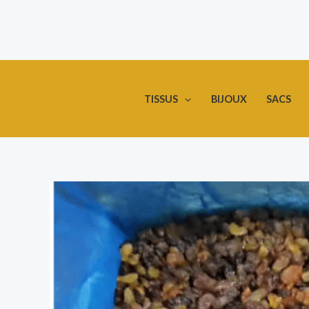
Aller
au
contenu
TISSUS
BIJOUX
SACS