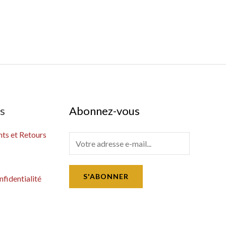
es
Abonnez-vous
s et Retours
E
m
a
S'ABONNER
nfidentialité
i
l
*