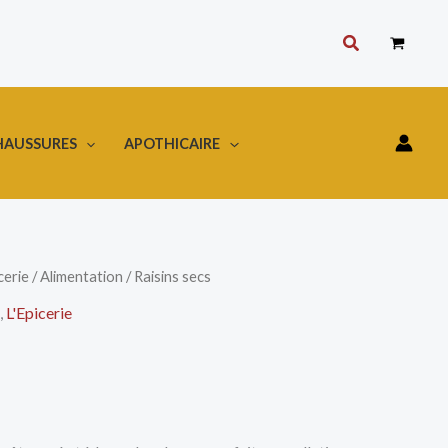
Rechercher
HAUSSURES
APOTHICAIRE
cerie
/
Alimentation
/ Raisins secs
,
L'Epicerie