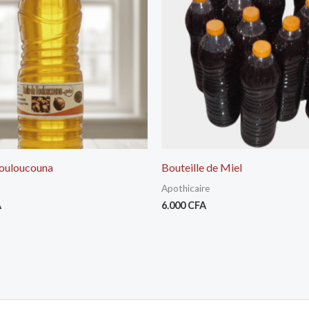
Touloucouna
Bouteille de Miel
Apothicaire
A
6.000
CFA