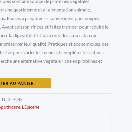
ts pois sont une source de protéines végétales
cuisine quotidienne et à l’alimentation animale,
s. Faciles à préparer, ils conviennent pour soupes,
. Avant cuisson, rincez et faites tremper pour réduire le
rer la digestibilité. Conservez-les au sec dans un
 préserver leur qualité. Pratiques et économiques, ces
tritive pour varier les menus et compléter les rations
herche une alternative végétale riche en protéines et
TER AU PANIER
ETITS-POIS
Apothicaire
,
L'Epicerie