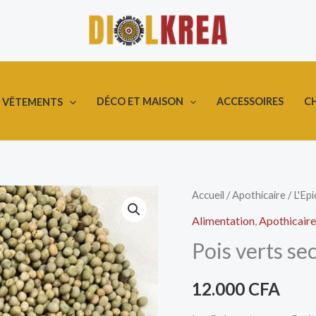
DÉCO ET MAISON
ACCESSOIRES
C
VÊTEMENTS
quantité
Accueil
/
Apothicaire
/
L'Epi
de
Alimentation
,
Apothicaire
Pois
Pois verts sec
verts
secs
12.000
CFA
-