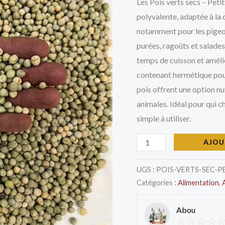
Petits
Les Pois verts secs – Peti
pois
polyvalente, adaptée à la 
notamment pour les pigeon
purées, ragoûts et salades
temps de cuisson et amélio
contenant hermétique pour
pois offrent une option nu
animales. Idéal pour qui c
simple à utiliser.
AJOU
UGS :
POIS-VERTS-SEC-P
Catégories :
Alimentation
,
Abou