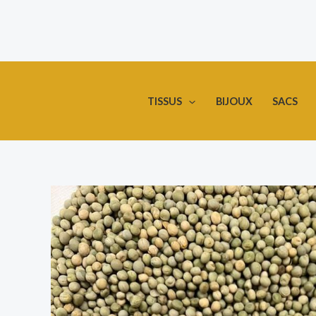
Aller
au
contenu
TISSUS
BIJOUX
SACS