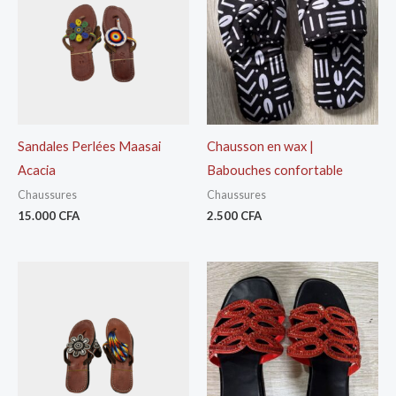
Sandales Perlées Maasai
Chausson en wax |
Acacia
Babouches confortable
Chaussures
Chaussures
15.000
CFA
2.500
CFA