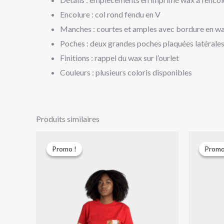
Encolure : col rond fendu en V
Manches : courtes et amples avec bordure en w
Poches : deux grandes poches plaquées latérale
Finitions : rappel du wax sur l’ourlet
Couleurs : plusieurs coloris disponibles
Produits similaires
Le
Le
prix
prix
Promo !
Promo !
Promo
Promo
initial
actuel
était :
est :
6.000 CFA.
4.000 CFA.