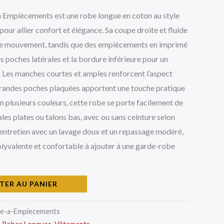
 Empiècements est une robe longue en coton au style
ur allier confort et élégance. Sa coupe droite et fluide
 de mouvement, tandis que des empiècements en imprimé
es poches latérales et la bordure inférieure pour un
é. Les manches courtes et amples renforcent l’aspect
grandes poches plaquées apportent une touche pratique
n plusieurs couleurs, cette robe se porte facilement de
les plates ou talons bas, avec ou sans ceinture selon
 d’entretien avec un lavage doux et un repassage modéré,
olyvalente et confortable à ajouter à une garde-robe
TER AU PANIER
e-a-Empiecements