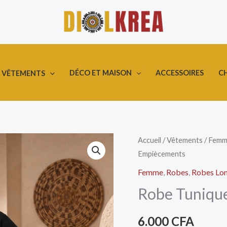
DÉCO ET MAISON
ACCESSOIRES
C
VÊTEMENTS
quantité
Accueil
/
Vêtements
/
Femm
Empiècements
de
Robe
Femme
,
Robes
,
Robes Lo
Tunique
Robe Tuniqu
Longue
à
6.000
CFA