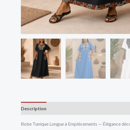
Description
Avis (0)
Vendor Info
More Produ
Robe Tunique Longue à Empiècements — Élégance déc