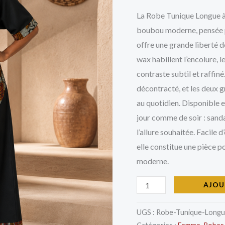
Empiècements
La Robe Tunique Longue à
boubou moderne, pensée po
offre une grande liberté
wax habillent l’encolure, l
contraste subtil et raffin
décontracté, et les deux 
au quotidien. Disponible e
jour comme de soir : sanda
l’allure souhaitée. Facile
elle constitue une pièce p
moderne.
AJOU
UGS :
Robe-Tunique-Longu