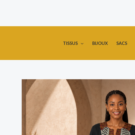
Aller
au
contenu
TISSUS
BIJOUX
SACS