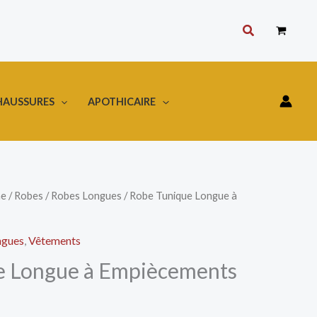
Rechercher
HAUSSURES
APOTHICAIRE
e
/
Robes
/
Robes Longues
/ Robe Tunique Longue à
ngues
,
Vêtements
e Longue à Empiècements