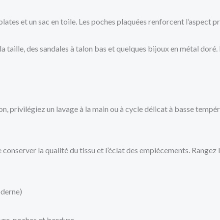
plates et un sac en toile. Les poches plaquées renforcent l’aspect p
la taille, des sandales à talon bas et quelques bijoux en métal doré.
, privilégiez un lavage à la main ou à cycle délicat à basse tempér
nserver la qualité du tissu et l’éclat des empiècements. Rangez la 
oderne)
ure, poches et bordure