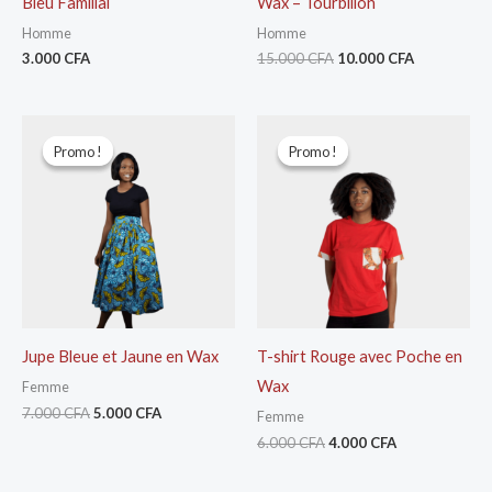
Bleu Familial
Wax – Tourbillon
Homme
Homme
3.000
CFA
15.000
CFA
10.000
CFA
Le
Le
Le
Le
prix
prix
prix
prix
Promo !
Promo !
Promo !
Promo !
initial
actuel
initial
actuel
était :
est :
était :
est :
7.000 CFA.
5.000 CFA.
6.000 CFA.
4.000 CFA.
Jupe Bleue et Jaune en Wax
T-shirt Rouge avec Poche en
Wax
Femme
7.000
CFA
5.000
CFA
Femme
6.000
CFA
4.000
CFA