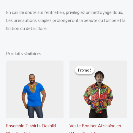
En cas de doute sur l’entretien, privilégiez un nettoyage doux.
Les précautions simples prolongeront la beauté du tombé et la
finition du détail doré.
Produits similaires
Le
Le
prix
prix
Promo !
Promo !
initial
actuel
était :
est :
15.000 CFA.
10.000 CFA
Ensemble T-shirts Dashiki
Veste Bomber Africaine en