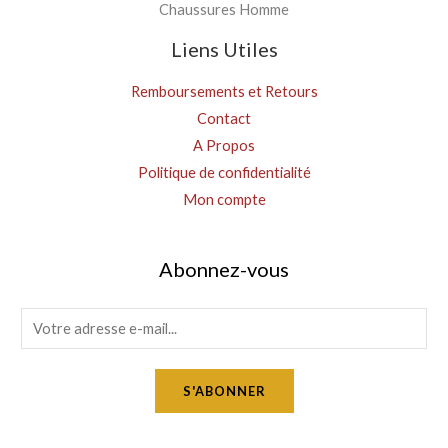
Chaussures Homme
Liens Utiles
Remboursements et Retours
Contact
A Propos
Politique de confidentialité
Mon compte
Abonnez-vous
E
m
a
S'ABONNER
i
l