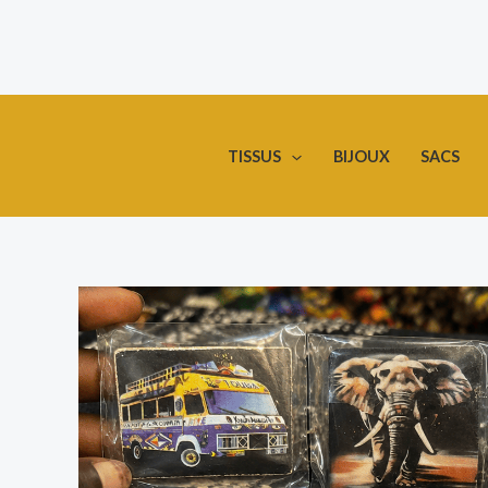
Aller
au
contenu
TISSUS
BIJOUX
SACS