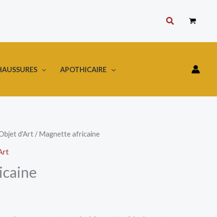
Rechercher
HAUSSURES
APOTHICAIRE
Objet d'Art
/ Magnette africaine
Art
icaine