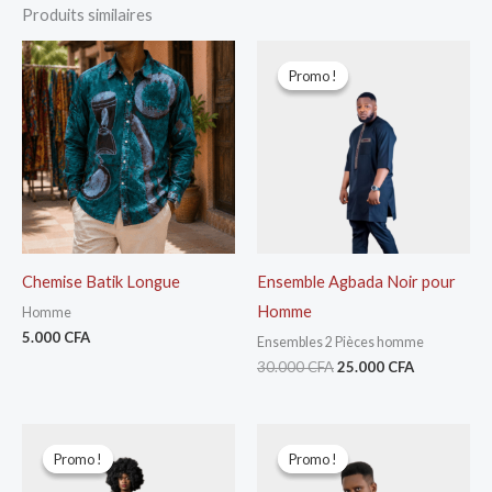
Produits similaires
Le
Le
prix
prix
Promo !
Promo !
initial
actuel
était :
est :
30.000 CFA.
25.000 CFA
Chemise Batik Longue
Ensemble Agbada Noir pour
Homme
Homme
5.000
CFA
Ensembles 2 Pièces homme
30.000
CFA
25.000
CFA
Le
Le
Le
Le
prix
prix
prix
prix
Promo !
Promo !
Promo !
Promo !
initial
actuel
initial
actuel
était :
est :
était :
est :