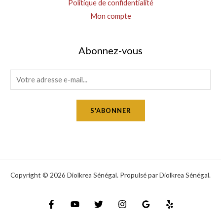
Politique de confidentialité
Mon compte
Abonnez-vous
E
m
a
S'ABONNER
i
l
*
Copyright © 2026 Diolkrea Sénégal. Propulsé par Diolkrea Sénégal.