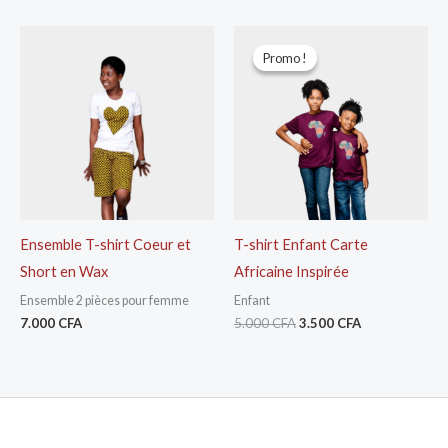
Le
Le
prix
prix
Promo !
Promo !
initial
actuel
était :
est :
5.000 CFA.
3.500 CFA.
Ensemble T-shirt Coeur et
T-shirt Enfant Carte
Short en Wax
Africaine Inspirée
Ensemble 2 pièces pour femme
Enfant
7.000
CFA
5.000
CFA
3.500
CFA