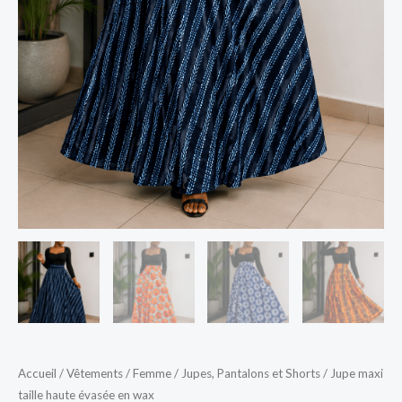
Accueil
/
Vêtements
/
Femme
/
Jupes, Pantalons et Shorts
/ Jupe maxi
taille haute évasée en wax