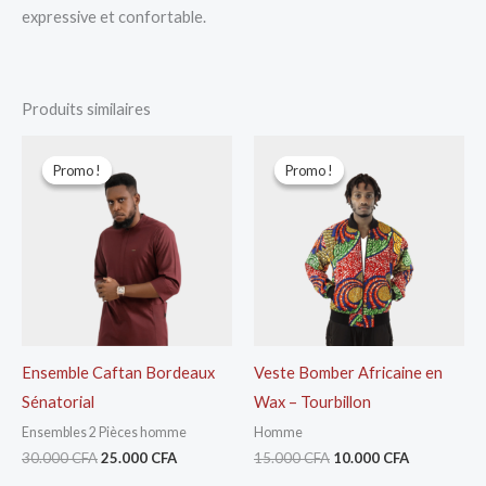
expressive et confortable.
Produits similaires
Le
Le
Le
Le
prix
prix
prix
prix
Promo !
Promo !
Promo !
Promo !
initial
actuel
initial
actuel
était :
est :
était :
est :
30.000 CFA.
25.000 CFA.
15.000 CFA.
10.000 CFA
Ensemble Caftan Bordeaux
Veste Bomber Africaine en
Sénatorial
Wax – Tourbillon
Ensembles 2 Pièces homme
Homme
30.000
CFA
25.000
CFA
15.000
CFA
10.000
CFA