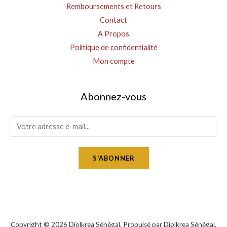
Remboursements et Retours
Contact
A Propos
Politique de confidentialité
Mon compte
Abonnez-vous
E
m
a
S'ABONNER
i
l
*
Copyright © 2026 Diolkrea Sénégal. Propulsé par Diolkrea Sénégal.