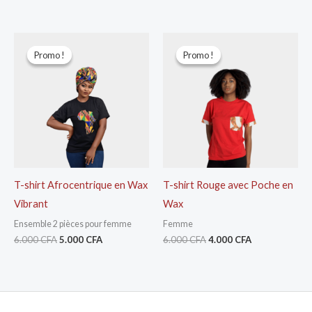
Le
Le
Le
Le
prix
prix
prix
prix
Promo !
Promo !
Promo !
Promo !
initial
actuel
initial
actuel
était :
est :
était :
est :
6.000 CFA.
5.000 CFA.
6.000 CFA.
4.000 CFA.
T-shirt Afrocentrique en Wax
T-shirt Rouge avec Poche en
Vibrant
Wax
Ensemble 2 pièces pour femme
Femme
6.000
CFA
5.000
CFA
6.000
CFA
4.000
CFA