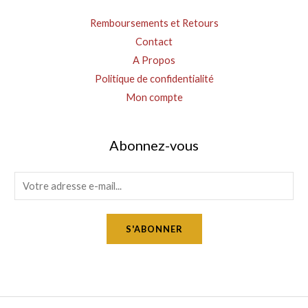
Remboursements et Retours
Contact
A Propos
Politique de confidentialité
Mon compte
Abonnez-vous
E
m
a
S'ABONNER
i
l
*