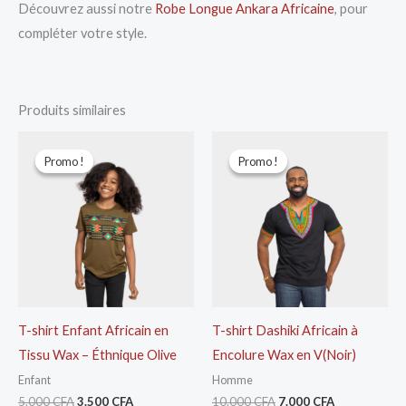
Découvrez aussi notre
Robe Longue Ankara Africaine
, pour
compléter votre style.
Produits similaires
Le
Le
Le
Le
prix
prix
prix
prix
Promo !
Promo !
Promo !
Promo !
initial
actuel
initial
actuel
était :
est :
était :
est :
5.000 CFA.
3.500 CFA.
10.000 CFA.
7.000 CFA.
T-shirt Enfant Africain en
T-shirt Dashiki Africain à
Tissu Wax – Éthnique Olive
Encolure Wax en V(Noir)
Enfant
Homme
5.000
CFA
3.500
CFA
10.000
CFA
7.000
CFA