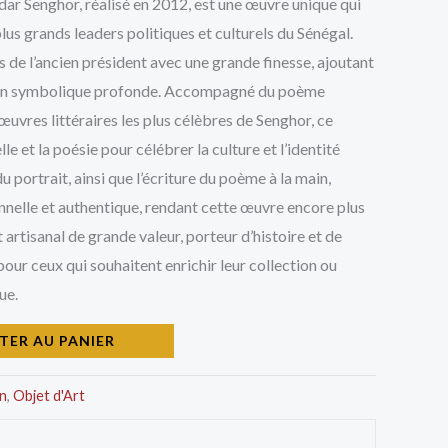
dar Senghor, réalisé en 2012, est une œuvre unique qui
00 CFA.
20.000 CFA.
us grands leaders politiques et culturels du Sénégal.
its de l’ancien président avec une grande finesse, ajoutant
sion symbolique profonde. Accompagné du poème
uvres littéraires les plus célèbres de Senghor, ce
lle et la poésie pour célébrer la culture et l’identité
u portrait, ainsi que l’écriture du poème à la main,
nelle et authentique, rendant cette œuvre encore plus
 artisanal de grande valeur, porteur d’histoire et de
pour ceux qui souhaitent enrichir leur collection ou
ue.
TER AU PANIER
n
,
Objet d'Art