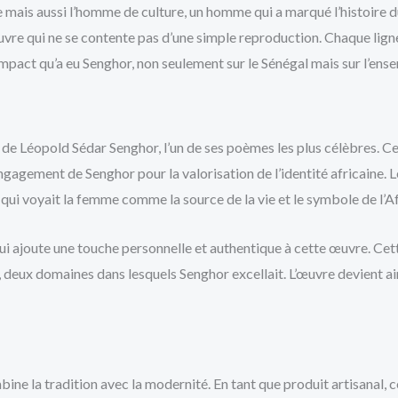
ais aussi l’homme de culture, un homme qui a marqué l’histoire du Sé
œuvre qui ne se contente pas d’une simple reproduction. Chaque lig
pact qu’a eu Senghor, non seulement sur le Sénégal mais sur l’ens
 Léopold Sédar Senghor, l’un de ses poèmes les plus célèbres. Ce 
’engagement de Senghor pour la valorisation de l’identité africaine.
qui voyait la femme comme la source de la vie et le symbole de l’Af
e qui ajoute une touche personnelle et authentique à cette œuvre. Ce
aire, deux domaines dans lesquels Senghor excellait. L’œuvre devient a
bine la tradition avec la modernité. En tant que produit artisanal, 