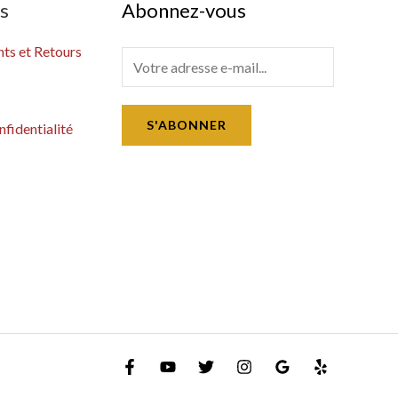
es
Abonnez-vous
s et Retours
E
m
a
S'ABONNER
nfidentialité
i
l
*