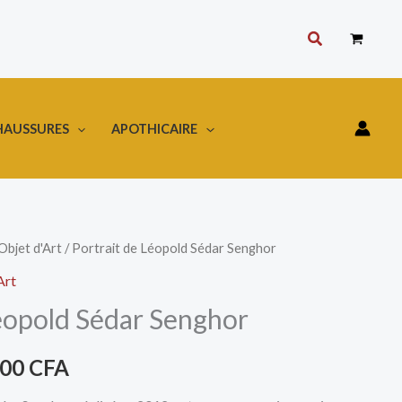
Rechercher
HAUSSURES
APOTHICAIRE
Objet d'Art
/ Portrait de Léopold Sédar Senghor
Le
Art
prix
Léopold Sédar Senghor
al
actuel
000
CFA
 :
est :