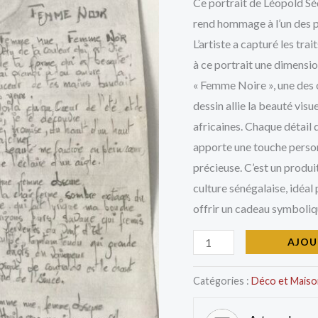
Senghor
Ce portrait de Léopold Sé
25.0
rend hommage à l’un des pl
L’artiste a capturé les tra
à ce portrait une dimen
« Femme Noire », une des œ
dessin allie la beauté visue
africaines. Chaque détail d
apporte une touche person
précieuse. C’est un produit
culture sénégalaise, idéal 
offrir un cadeau symboliq
AJOU
Catégories :
Déco et Maiso