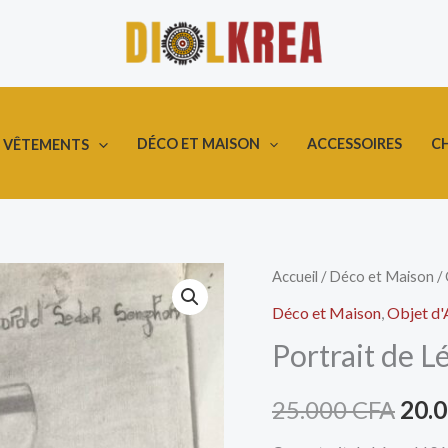
DÉCO ET MAISON
ACCESSOIRES
C
VÊTEMENTS
quantité
Accueil
/
Déco et Maison
/
Le
de
Déco et Maison
,
Objet d'
prix
Portrait
Portrait de 
de
initi
Léopold
25.000
CFA
20.
était
Sédar