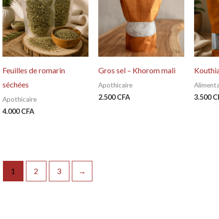
Feuilles de romarin
Gros sel – Khorom mali
Kouthi
séchées
Apothicaire
Aliment
2.500
CFA
3.500
C
Apothicaire
4.000
CFA
1
2
3
→