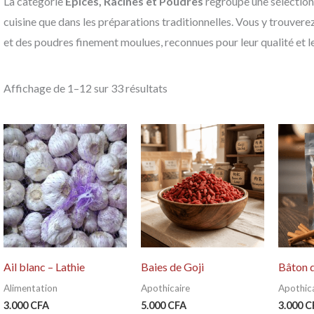
La catégorie
Épices, Racines et Poudres
regroupe une sélection 
cuisine que dans les préparations traditionnelles. Vous y trouver
et des poudres finement moulues, reconnues pour leur qualité et le
Affichage de 1–12 sur 33 résultats
Ail blanc – Lathie
Baies de Goji
Bâton 
Alimentation
Apothicaire
Apothica
3.000
CFA
5.000
CFA
3.000
C