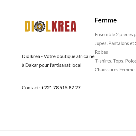
A
0
F
.
0
A
.
Femme
C
F
Ensemble 2 pièces
A
Jupes, Pantalons et
.
Robes
Diolkrea - Votre boutique africaine
T-shirts, Tops, Polo
à Dakar pour l'artisanat local
Chaussures Femme
Contact:
+221 78 515 87 27