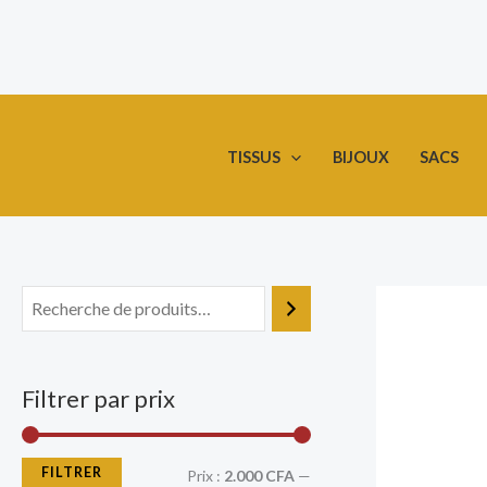
Aller
P
P
au
r
r
contenu
i
i
x
x
TISSUS
BIJOUX
SACS
m
m
i
a
n
x
Filtrer par prix
FILTRER
Prix :
2.000 CFA
—