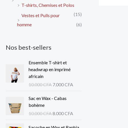
T-shirts, Chemises et Polos
(15)
Vestes et Pulls pour
homme
(6)
Nos best-sellers
L
L
Ensemble T-shirt et
e
e
headwrap en imprimé
p
p
africain
r
r
10.000
CFA
7.000
CFA
i
i
x
x
L
L
Sac en Wax - Cabas
i
a
e
e
bohème
n
c
p
p
10.000
CFA
8.000
CFA
i
t
r
r
t
u
i
i
Sacoche en Wax et Raphia
i
e