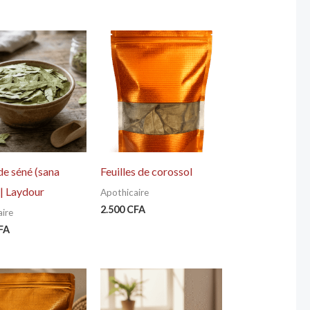
 de séné (sana
Feuilles de corossol
| Laydour
Apothicaire
2.500
CFA
ire
FA