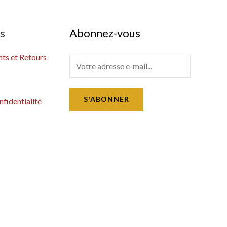
es
Abonnez-vous
s et Retours
E
m
a
S'ABONNER
nfidentialité
i
l
*