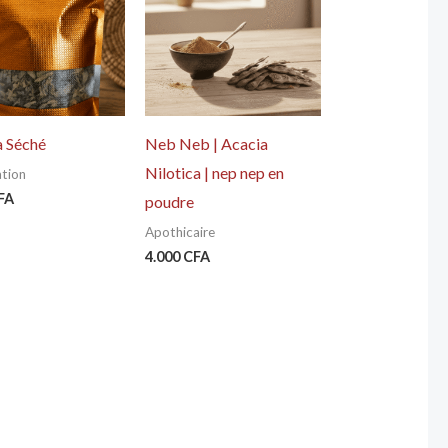
a Séché
Neb Neb | Acacia
Nilotica | nep nep en
ation
FA
poudre
Apothicaire
4.000
CFA